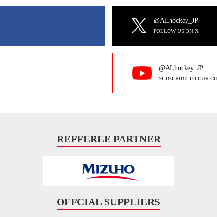
@ALhockey_JP
FOLLOW US ON X
@ALhockey_JP
SUBSCRIBE TO OUR C
REFFEREE PARTNER
OFFCIAL SUPPLIERS