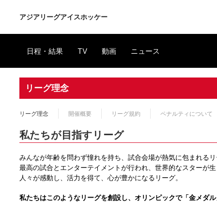
アジアリーグアイスホッケー
日程・結果
TV
動画
ニュース
リーグ理念
リーグ理念
開催概要
リーグ規約
ペナルティについて
私たちが目指すリーグ
みんなが年齢を問わず憧れを持ち、試合会場が熱気に包まれるリ
最高の試合とエンターテイメントが行われ、世界的なスターが生
人々が感動し、活力を得て、心が豊かになるリーグ。
私たちはこのようなリーグを創設し、オリンピックで「金メダル