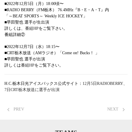
■2022年12月5日（月）18:00頃〜
■RADIO BERRY（FM栃木） 76.4MHz『B・E・A・T』内
「～BEAT SPORTS～ Weekly ICE HOCKEY」
■早田聖也 選手が生出演
詳しくは、
番組HP
をご覧下さい。
番組詳細②
■2022年12月7日（水）18:15〜
■CRT栃木放送（AMラジオ）「Come on! Bucks！ 」
■早田聖也 選手が出演
詳しくは
番組HP
をご覧下さい。
H.C.栃木日光アイスバックス公式サイト：
12月5日RADIOBERRY、
7日CRT栃木放送に選手が出演
PREV
NEXT