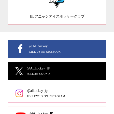
HLアニャンアイスホッケークラブ
@ALhockey
LIKE US ON FACEBOOK
@ALhockey_JP
FOLLOW US ON X
@alhockey_jp
FOLLOW US ON INSTAGRAM
@ALhockey_JP