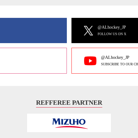
@ALhockey_JP
FOLLOW US ON X
@ALhockey_JP
SUBSCRIBE TO OUR C
REFFEREE PARTNER