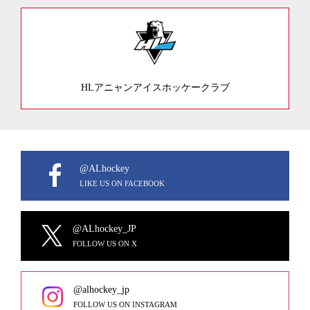
HLアニャンアイスホッケークラブ
@ALhockey
LIKE US ON FACEBOOK
@ALhockey_JP
FOLLOW US ON X
@alhockey_jp
FOLLOW US ON INSTAGRAM