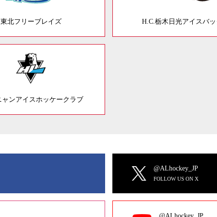
東北フリーブレイズ
H.C.栃木日光アイスバ
ニャンアイスホッケークラブ
@ALhockey_JP
FOLLOW US ON X
@ALhockey_JP