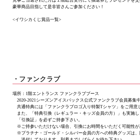
見事ご当選された方は１階総合受付にて抽選券とプレゼントを交
豪華商品目指して是非皆さんご参加ください！
<イワシカくじ賞品一覧>
・ファンクラブ
場所：1階エントランス ファンクラブブース
2020-2021シーズンアイスバックス公式ファンクラブ会員募集
共通特典には「ファンクラブロゴ入り特製Tシャツ」をご用意
また、「特典引換（レギュラー・キッズ会員の方）」も実施し
「引換証」を必ずご持参下さい。
※ご持参いただけない場合、引換にお時間をいただく可能性が
※プラチナ・ゴールド・シルバー会員の方への特典グッズは、
送付しております。到着までしばらくお待ち下さい。