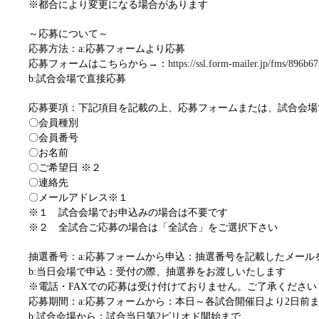
※都合により変更になる場合があります
～応募について～
応募方法：a:応募フォームより応募
応募フォームはこちらから→：
https://ssl.form-mailer.jp/fms/896b
b:試合会場で直接応募
応募要項：下記項目を記載の上、応募フォームまたは、試合会場
〇会員種別
〇会員番号
〇お名前
〇ご希望日 ※２
〇連絡先
〇メールアドレス※１
※１ 試合会場でお申込みの場合は不要です
※２ 全試合ご応募の場合は「全試合」をご選択下さい
抽選番号：a:応募フォームから申込：抽選番号を記載したメール
b:当日会場で申込：受付の際、抽選券をお渡しいたします
※電話・FAXでの応募は受け付けておりません。ご了承ください
応募期間：a:応募フォームから：本日～各試合開催日より2日前
b:試合会場から：試合当日第2ピリオド開始まで