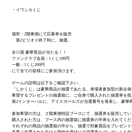
・イワシカくじ
場所：2階東側にて応募券を販売
第2ピリオド終了時に、抽選。
全11賞 豪華景品が当たる！！
ファンクラブ会員：1くじ100円
一般：1くじ200円
にて全ての皆様にご参加頂けます。
ゲームの説明は以下をご確認下さい。
「しかくじ」は豪華商品が抽選であたる、来場者参加型の新企画
希望するプレゼントの抽選箱に、ご自身で購入された抽選券を投
第2インターバルに、アイスガールズが当選番号を発表し、豪華
参加希望の方は、２階東側特設ブースにて、抽選券を販売してい
購入された方は、ブース内の抽選箱に抽選券の半券を入れてくだ
それぞれの商品の抽選箱の中から、抽選で対象賞品をプレゼント