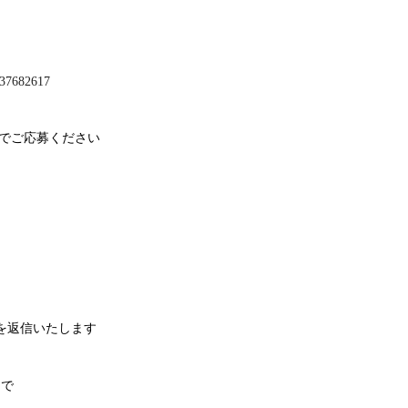
6737682617
でご応募ください
を返信いたします
まで