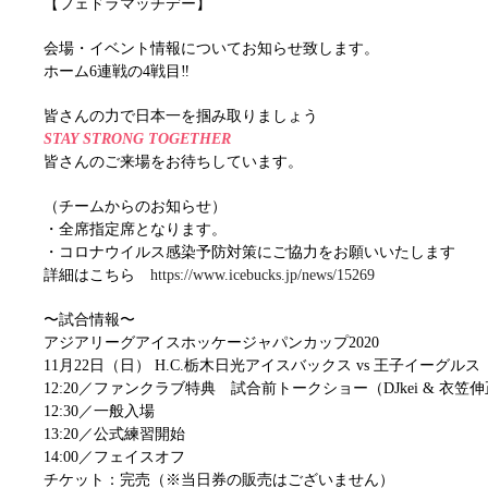
【フェドラマッチデー】
会場・イベント情報についてお知らせ致します。
ホーム6連戦の4戦目‼︎
皆さんの力で日本一を掴み取りましょう
STAY STRONG TOGETHER
皆さんのご来場をお待ちしています。
（チームからのお知らせ）
・全席指定席となります。
・コロナウイルス感染予防対策にご協力をお願いいたします
詳細はこちら
https://www.icebucks.jp/news/15269
〜試合情報〜
アジアリーグアイスホッケージャパンカップ2020
11月22日（日） H.C.栃木日光アイスバックス vs 王子イーグルス
12:20／ファンクラブ特典 試合前トークショー（DJkei & 衣笠
12:30／一般入場
13:20／公式練習開始
14:00／フェイスオフ
チケット：完売（※当日券の販売はございません）