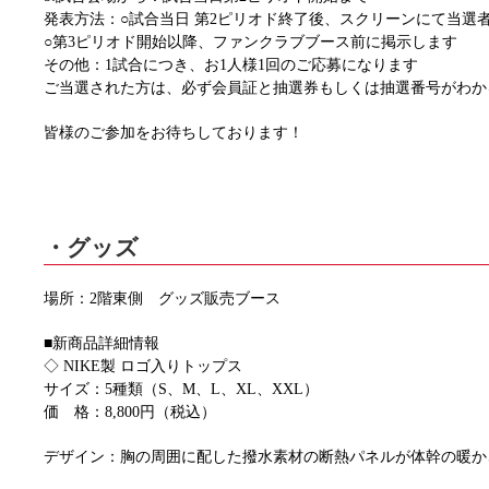
発表方法：○試合当日 第2ピリオド終了後、スクリーンにて当選
○第3ピリオド開始以降、ファンクラブブース前に掲示します
その他：1試合につき、お1人様1回のご応募になります
ご当選された方は、必ず会員証と抽選券もしくは抽選番号がわか
皆様のご参加をお待ちしております！
・グッズ
場所：2階東側 グッズ販売ブース
■新商品詳細情報
◇ NIKE製 ロゴ入りトップス
サイズ：5種類（S、M、L、XL、XXL）
価 格：8,800円（税込）
デザイン：胸の周囲に配した撥水素材の断熱パネルが体幹の暖か