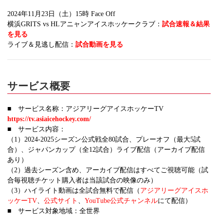
2024年11月23日（土）15時 Face Off
横浜GRITS vs HLアニャンアイスホッケークラブ：
試合速報＆結果
を見る
ライブ＆見逃し配信：
試合動画を見る
サービス概要
■ サービス名称：アジアリーグアイスホッケーTV
https://tv.asiaicehockey.com/
■ サービス内容：
（1）2024-2025シーズン公式戦全80試合、プレーオフ（最大5試
合）、ジャパンカップ（全12試合）ライブ配信（アーカイブ配信
あり）
（2）過去シーズン含め、アーカイブ配信はすべてご視聴可能（試
合毎視聴チケット購入者は当該試合の映像のみ）
（3）ハイライト動画は全試合無料で配信（
アジアリーグアイスホ
ッケーTV
、
公式サイト
、
YouTube公式チャンネル
にて配信）
■ サービス対象地域：全世界