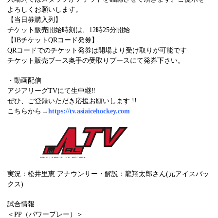
よろしくお願いします。
【当日券購入列】
チケット販売開始時刻は、12時25分開始
【IBチケットQRコード発券】
QRコードでのチケット発券は開場より受け取りが可能です
チケット販売ブース奥手の受取りブースにて発券下さい。
・動画配信
アジアリーグTVにて生中継‼︎
ぜひ、ご登録いただき応援お願いします !!
こちらから→
https://tv.asiaicehockey.com
実況：松井里恵 アナウンサー・解説：龍翔太郎さん(元アイスバッ
クス)
試合情報
＜PP（パワープレー）＞