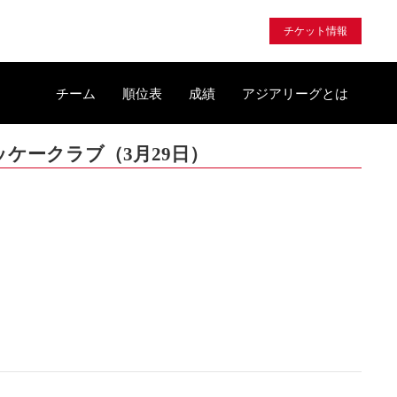
チケット情報
チーム
順位表
成績
アジアリーグとは
ホッケークラブ（3月29日）