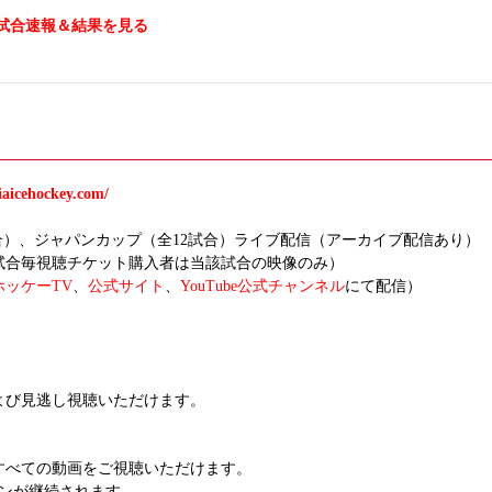
試合速報＆結果を見る
siaicehockey.com/
大5試合）、ジャパンカップ（全12試合）ライブ配信（アーカイブ配信あり）
試合毎視聴チケット購入者は当該試合の映像のみ）
ッケーTV
、
公式サイト
、
YouTube公式チャンネル
にて配信）
よび見逃し視聴いただけます。
すべての動画をご視聴いただけます。
ンが継続されます。