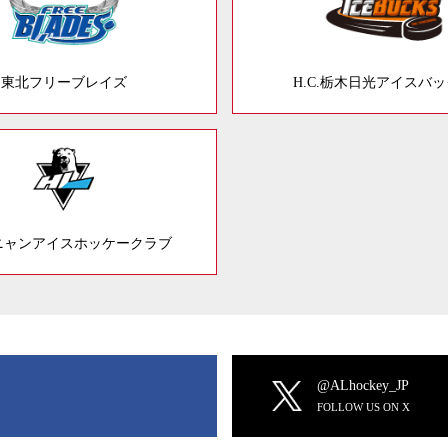
東北フリーブレイズ
H.C.栃木日光アイスバ
ニャンアイスホッケークラブ
@ALhockey_JP
FOLLOW US ON X