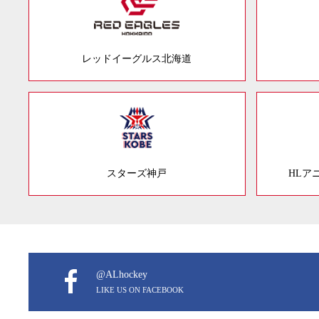
レッドイーグルス北海道
スターズ神戸
HLア
@ALhockey
LIKE US ON FACEBOOK