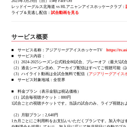
2025年3月29日（日）15時 Face Off
レッドイーグルス北海道 vs HLアニャンアイスホッケークラブ：
ライブ＆見逃し配信：
試合動画を見る
サービス概要
■ サービス名称：アジアリーグアイスホッケーTV
https://tv.a
■ サービス内容：
（1）2024-2025シーズン公式戦全80試合、プレーオフ（最
（2）過去シーズン含め、アーカイブ配信はすべてご視聴可能（
（3）ハイライト動画は全試合無料で配信（
アジアリーグアイスホ
■ サービス対象地域：全世界
■ 料金プラン（表示金額は税込価格）
（1）試合毎視聴チケット：880円
1試合ごとの視聴チケットです。当該の試合のみ、ライブ視聴お
（2）月額プラン：2,640円
1カ月ごとにご利用料をお支払いいただくプランです。加入中は
自動課金を採用しており、加入日に応じて毎月同日に自動でプラ