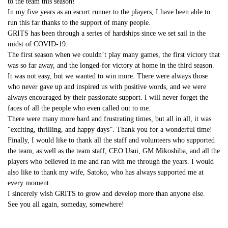
to the team this season!
In my five years as an escort runner to the players, I have been able to
run this far thanks to the support of many people.
GRITS has been through a series of hardships since we set sail in the
midst of COVID-19.
The first season when we couldn’t play many games, the first victory that
was so far away, and the longed-for victory at home in the third season.
It was not easy, but we wanted to win more. There were always those
who never gave up and inspired us with positive words, and we were
always encouraged by their passionate support. I will never forget the
faces of all the people who even called out to me.
There were many more hard and frustrating times, but all in all, it was
“exciting, thrilling, and happy days”. Thank you for a wonderful time!
Finally, I would like to thank all the staff and volunteers who supported
the team, as well as the team staff, CEO Usui, GM Mikoshiba, and all the
players who believed in me and ran with me through the years. I would
also like to thank my wife, Satoko, who has always supported me at
every moment.
I sincerely wish GRITS to grow and develop more than anyone else.
See you all again, someday, somewhere!