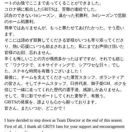
ートのお陰でここまで走ってくることができました。
コロナ禍に船出したGRITSは、苦難の連続でした。
試合のできない1stシーズン、遠かった初勝利、3rdシーズンで悲願
のホーム戦勝利。
簡単ではありませんが、もっと勝たせてあげたかった。そう思い
ます。
そこには諦めず鼓舞してくださる皆様がいつも寄り添ってくださ
り、熱い応援にいつも励まされました。私にまでお声掛け頂いた
皆様のお顔、忘れません。
辛くも悔しいことの方が俄然多かったはずですが、それでも総じ
て「ワクワクで、エキサイティングで、シアワセな日々」でし
た。ステキな時間を有難うございました！
最後に、チームを支えてくださった運営スタッフ、ボランティア
の皆さん、そしてチームスタッフ、臼井代表、御子柴GM、ボクを
信じて一緒に走ってくれた歴代の選手達、感謝しかありません。
そして、常に影でサポートしてくれた妻智子、有難う。
GRITSの発展を、誰よりも心から願っております。
皆さん、またいつか、どこかで！
I have decided to step down as Team Director at the end of this season.
First of all, I thank all GRITS fans for your support and encouragement