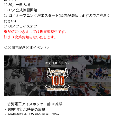
12:30／一般入場
13:17／公式練習開始
13:52／オープニング演出スタート(場内が暗転しますのでご注意く
ださい)
14:00／フェイスオフ
※配信につきましては現在調整中です。
決まり次第お知らせいたします。
<100周年記念関連イベント>
・古河電工アイスホッケー部OB来場
・100周年記念映像の放映
・100周年記念「巡回企画展」実施