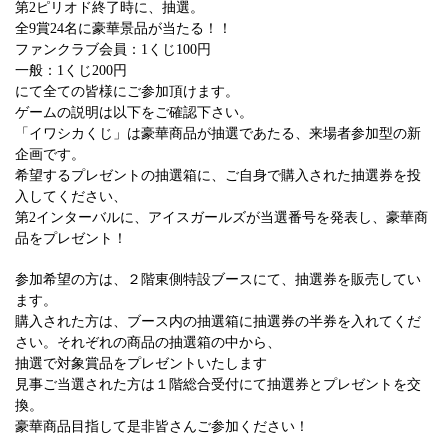
第2ピリオド終了時に、抽選。
全9賞24名に豪華景品が当たる！！
ファンクラブ会員：1くじ100円
一般：1くじ200円
にて全ての皆様にご参加頂けます。
ゲームの説明は以下をご確認下さい。
「イワシカくじ」は豪華商品が抽選であたる、来場者参加型の新
企画です。
希望するプレゼントの抽選箱に、ご自身で購入された抽選券を投
入してください、
第2インターバルに、アイスガールズが当選番号を発表し、豪華商
品をプレゼント！
参加希望の方は、２階東側特設ブースにて、抽選券を販売してい
ます。
購入された方は、ブース内の抽選箱に抽選券の半券を入れてくだ
さい。それぞれの商品の抽選箱の中から、
抽選で対象賞品をプレゼントいたします
見事ご当選された方は１階総合受付にて抽選券とプレゼントを交
換。
豪華商品目指して是非皆さんご参加ください！