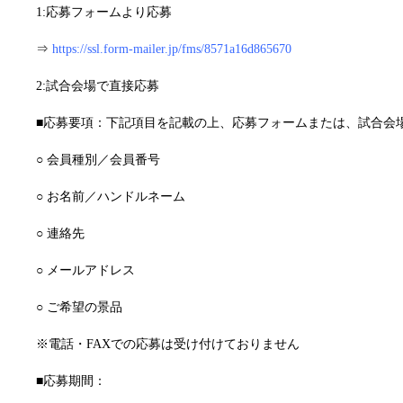
1:応募フォームより応募
⇒
https://ssl.form-mailer.jp/fms/8571a16d865670
2:試合会場で直接応募
■応募要項：下記項目を記載の上、応募フォームまたは、試合会
○ 会員種別／会員番号
○ お名前／ハンドルネーム
○ 連絡先
○ メールアドレス
○ ご希望の景品
※電話・FAXでの応募は受け付けておりません
■応募期間：