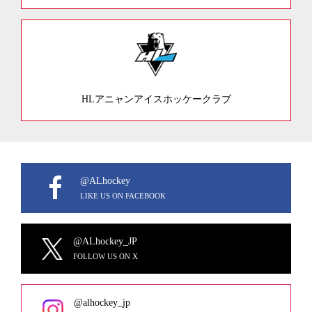
HLアニャンアイスホッケークラブ
@ALhockey
LIKE US ON FACEBOOK
@ALhockey_JP
FOLLOW US ON X
@alhockey_jp