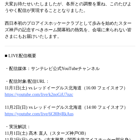
大変お待たせいたしましたが、各所との調整を重ね、このたびよ
うやく配信が実現することとなりました。
西日本初のプロアイスホッケークラブとして歩みを始めたスター
ズ神戸の記念すべきホーム開幕戦の熱気を、会場に来られない皆
さまにもお届けいたします。
■ LIVE配信概要
・配信媒体：サンテレビ公式YouTubeチャンネル
・配信対象/配信URL：
11月1日(土) vs.レッドイーグルス北海道（16:00 フェイスオフ）
https://youtube.com/live/k2noGiU7nzc
11月2日(日) vs.レッドイーグルス北海道（14:00 フェイスオフ）
https://youtube.com/live/6C80bjRkAus
・実況解説：
11月1日(土) 髙木 直人（スターズ神戸OB）
11月2日(日) のぞみ（吉本興業 / 関西大学アイスホッケー部出身）