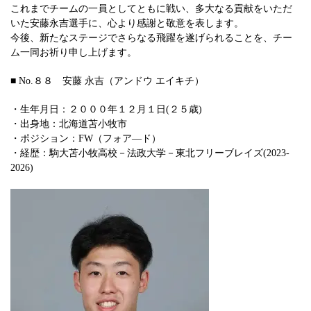
これまでチームの一員としてともに戦い、多大なる貢献をいただ
いた安藤永吉選手に、心より感謝と敬意を表します。
今後、新たなステージでさらなる飛躍を遂げられることを、チー
ム一同お祈り申し上げます。
■ No.８８ 安藤 永吉（アンドウ エイキチ）
・生年月日：２０００年１２月１日(２５歳)
・出身地：北海道苫小牧市
・ポジション：FW（フォア―ド）
・経歴：駒大苫小牧高校－法政大学－東北フリーブレイズ(2023-
2026)