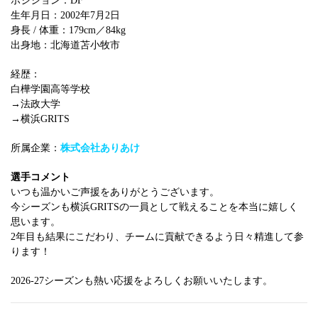
ポジション：DF
生年月日：2002年7月2日
身長 / 体重：179cm／84kg
出身地：北海道苫小牧市
経歴：
白樺学園高等学校
→法政大学
→横浜GRITS
所属企業：
株式会社ありあけ
選手コメント
いつも温かいご声援をありがとうございます。
今シーズンも横浜GRITSの一員として戦えることを本当に嬉しく
思います。
2年目も結果にこだわり、チームに貢献できるよう日々精進して参
ります！
2026-27シーズンも熱い応援をよろしくお願いいたします。