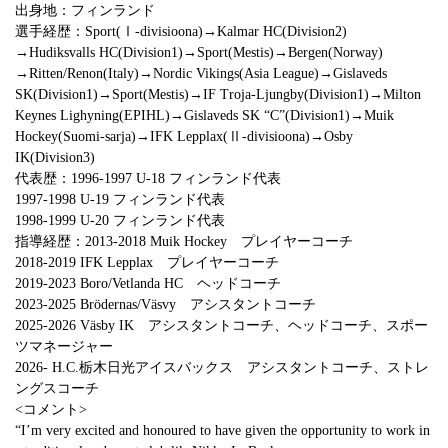
出身地：フィンランド
選手経歴：Sport(Ⅰ-divisioona)→Kalmar HC(Division2)
→Hudiksvalls HC(Division1)→Sport(Mestis)→Bergen(Norway)
→Ritten/Renon(Italy)→Nordic Vikings(Asia League)→Gislaveds
SK(Division1)→Sport(Mestis)→IF Troja-Ljungby(Division1)→Milton
Keynes Lighyning(EPIHL)→Gislaveds SK “C”(Division1)→Muik
Hockey(Suomi-sarja)→IFK Lepplax(Ⅱ-divisioona)→Osby
IK(Division3)
代表歴：1996-1997 U-18 フィンランド代表
1997-1998 U-19 フィンランド代表
1998-1999 U-20 フィンランド代表
指導経歴：2013-2018 Muik Hockey プレイヤーコーチ
2018-2019 IFK Lepplax プレイヤーコーチ
2019-2023 Boro/Vetlanda HC ヘッドコーチ
2023-2025 Brödernas/Väsvy アシスタントコーチ
2025-2026 Väsby IK アシスタントコーチ、ヘッドコーチ、スポー
ツマネージャー
2026- H.C.栃木日光アイスバックス アシスタントコーチ、ストレ
ングスコーチ
<コメント>
“I’m very excited and honoured to have given the opportunity to work in