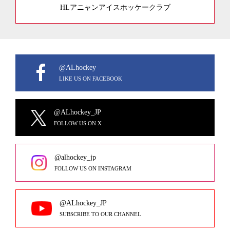
HLアニャンアイスホッケークラブ
@ALhockey
LIKE US ON FACEBOOK
@ALhockey_JP
FOLLOW US ON X
@alhockey_jp
FOLLOW US ON INSTAGRAM
@ALhockey_JP
SUBSCRIBE TO OUR CHANNEL