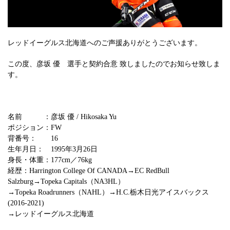
レッドイーグルス北海道へのご声援ありがとうございます。
この度、彦坂 優 選手と契約合意 致しましたのでお知らせ致しま
す。
名前 ：彦坂 優 / Hikosaka Yu
ポジション：FW
背番号： 16
生年月日： 1995年3月26日
身長・体重：177cm／76kg
経歴：Harrington College Of CANADA→EC RedBull
Salzburg→Topeka Capitals（NA3HL）
→Topeka Roadrunners（NAHL）→H.C.栃木日光アイスバックス
(2016-2021)
→レッドイーグルス北海道