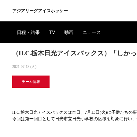
アジアリーグアイスホッケー
日程・結果
TV
動画
ニュース
（H.C.栃木日光アイスバックス）「しか
2021-07-13 (火)
チーム情報
H.C.栃木日光アイスバックスは本日、7月13日(火)に子供た
今回は第一回目として日光市立日光小学校の区域を対象に行い、チー