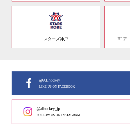
スターズ神戸
HLア
@ALhockey
LIKE US ON FACEBOOK
@alhockey_jp
FOLLOW US ON INSTAGRAM