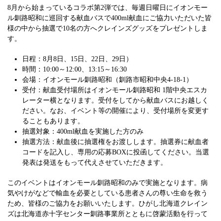
8月から始まっているコラボ第2弾では、毎週日曜日にイオンモー
ル釧路昭和に巡回する献血バスで400ml献血にご協力いただいた皆
様の中から抽選で10名の方へクレインズグッズをプレゼントしま
す。
日程：8月8日、15日、22日、29日）
時間：10:00～12:00、13:15～16:30
会場：イオンモール釧路昭和（釧路市昭和中央4‐18‐1）
受付：献血受付場所はイオンモール釧路昭和 1階中央エスカ
レーター横となります。受付をしてから献血バスにお越しく
ださい。なお、イベント等の開催により、受付場所を変更す
ることもあります。
抽選対象：400ml献血を実施した方のみ
抽選方法：献血後に抽選権をお渡しします。抽選券に献血者
コードを記入し、専用の応募BOXに投函してください。当選
発表は発送をもって代えさせていただきます。
このイベントはイオンモール釧路昭和のみで実施となります。病
気やけがなどで輸血を必要としている患者さんの尊い生命を救う
ため、皆様のご協力をお願いいたします。ひがし北海道クレイン
ズは北海道赤十字センター釧路事業所とともに啓蒙活動を行って