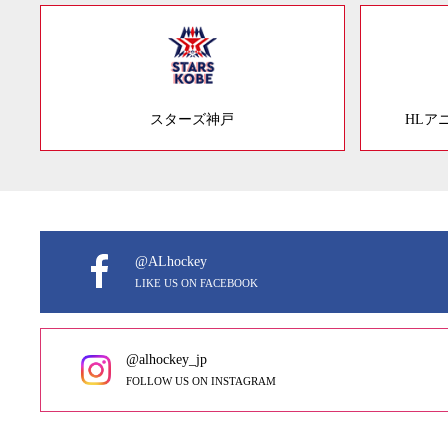
スターズ神戸
HLア
@ALhockey
LIKE US ON FACEBOOK
@alhockey_jp
FOLLOW US ON INSTAGRAM