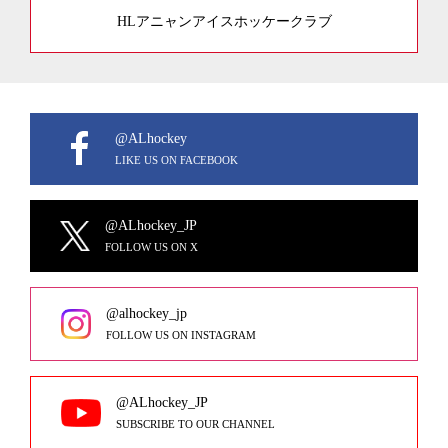
HLアニャンアイスホッケークラブ
@ALhockey
LIKE US ON FACEBOOK
@ALhockey_JP
FOLLOW US ON X
@alhockey_jp
FOLLOW US ON INSTAGRAM
@ALhockey_JP
SUBSCRIBE TO OUR CHANNEL