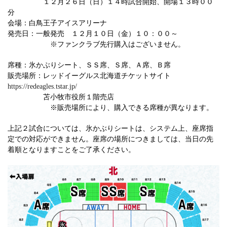
１２月２６日（日）１４時試合開始、開場１３時００
分
会場：白鳥王子アイスアリーナ
発売日：一般発売 １２月１０日（金）１０：００～
※ファンクラブ先行購入はございません。
席種：氷かぶりシート、ＳＳ席、Ｓ席、Ａ席、Ｂ席
販売場所：レッドイーグルス北海道チケットサイト
https://redeagles.tstar.jp/
苫小牧市役所１階売店
※販売場所により、購入できる席種が異なります。
上記２試合については、氷かぶりシートは、システム上、座席指
定での対応ができません。座席の場所につきましては、当日の先
着順となりますことをご了承ください。