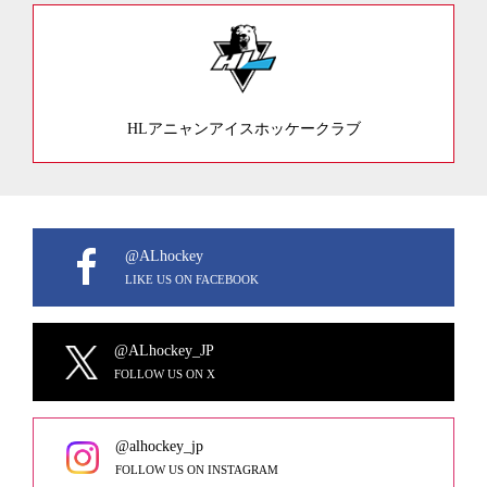
HLアニャンアイスホッケークラブ
@ALhockey
LIKE US ON FACEBOOK
@ALhockey_JP
FOLLOW US ON X
@alhockey_jp
FOLLOW US ON INSTAGRAM