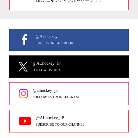
HLアニャンアイスホッケークラブ
@ALhockey
LIKE US ON FACEBOOK
@ALhockey_JP
FOLLOW US ON X
@alhockey_jp
FOLLOW US ON INSTAGRAM
@ALhockey_JP
SUBSCRIBE TO OUR CHANNEL