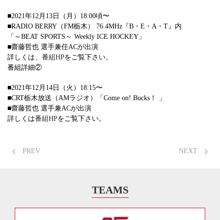
■2021年12月13日（月）18:00頃〜
■RADIO BERRY（FM栃木） 76.4MHz『B・E・A・T』内
「～BEAT SPORTS～ Weekly ICE HOCKEY」
■齋藤哲也 選手兼任ACが出演
詳しくは、
番組HP
をご覧下さい。
番組詳細②
■2021年12月14日（火）18:15〜
■CRT栃木放送（AMラジオ）「Come on! Bucks！ 」
■齋藤哲也 選手兼ACが出演
詳しくは
番組HP
をご覧下さい。
PREV
NEXT
TEAMS