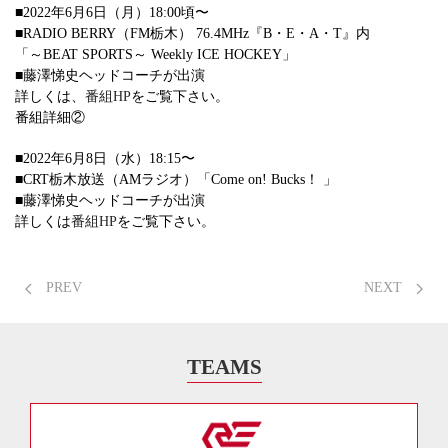
■2022年6月6日（月）18:00頃〜
■RADIO BERRY（FM栃木） 76.4MHz『B・E・A・T』内
「～BEAT SPORTS～ Weekly ICE HOCKEY」
■藤澤悌史ヘッドコーチが出演
詳しくは、
番組HP
をご覧下さい。
番組詳細②
■2022年6月8日（水）18:15〜
■CRT栃木放送（AMラジオ）「Come on! Bucks！ 」
■藤澤悌史ヘッドコーチが出演
詳しくは
番組HP
をご覧下さい。
PREV
NEXT
TEAMS