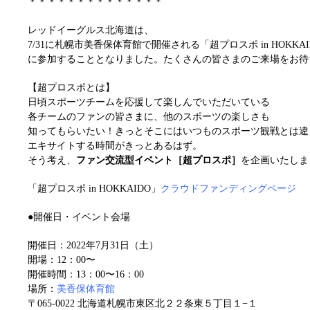
＊＊＊＊＊＊＊＊＊＊＊＊＊＊
レッドイーグルス北海道は、
7/31に札幌市美香保体育館で開催される「超プロスポ in HOKKAI
に参加することとなりました。たくさんの皆さまのご来場をお待
【超プロスポとは】
日頃スポーツチームを応援して楽しんでいただいている
各チームのファンの皆さまに、他のスポーツの楽しさも
知ってもらいたい！きっとそこにはいつものスポーツ観戦とは違
エキサイトする時間がきっとあるはず。
そう考え、
ファン交流型イベント［超プロスポ］
を企画いたしま
「超プロスポ in HOKKAIDO」
クラウドファンディングページ
●開催日・イベント会場
開催日：2022年7月31日（土）
開場：12：00〜
開催時間：13：00〜16：00
場所：
美香保体育館
〒065-0022 北海道札幌市東区北２２条東５丁目１−１