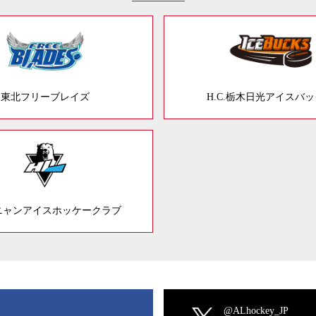
東北フリーブレイズ
H.C.栃木日光アイスバ
ニャンアイスホッケークラブ
@ALhockey_JP