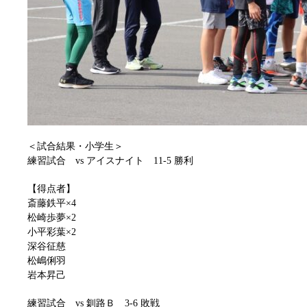
＜試合結果・小学生＞
練習試合 vs アイスナイト 11-5 勝利
【得点者】
斎藤鉄平×4
松崎歩夢×2
小平彩葉×2
深谷征慈
松嶋俐羽
岩本昇己
練習試合 vs 釧路Ｂ 3-6 敗戦