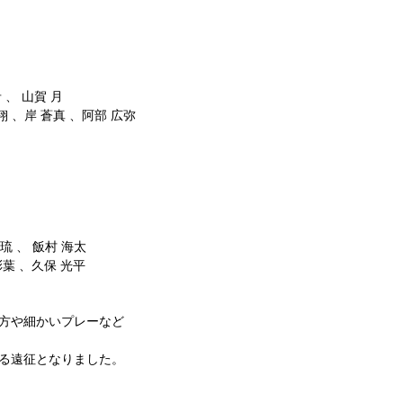
 、 山賀 月
翔 、岸 蒼真 、阿部 広弥
琉 、 飯村 海太
彩葉 、久保 光平
方や細かいプレーなど
る遠征となりました。