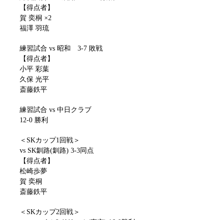
【得点者】
賀 奕桐 ×2
福澤 羽琉
練習試合 vs 昭和 3-7 敗戦
【得点者】
小平 彩葉
久保 光平
斎藤鉄平
練習試合 vs 中日クラブ
12-0 勝利
＜SKカップ1回戦＞
vs SK釧路(釧路) 3-3同点
【得点者】
松崎歩夢
賀 奕桐
斎藤鉄平
＜SKカップ2回戦＞