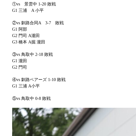
①vs 景雲中 1-20 敗戦
G1 三浦 A 小平
②vs 釧路合同A 3-7 敗戦
G1 阿部
G2 門司 A瀧田
G3 橋本 A掘 瀧田
③vs 鳥取中 2-18 敗戦
G1 瀧田
G2 門司
④vs 釧路ベアーズ 1-10 敗戦
G1 三浦 A小平
⑤vs 鳥取中 0-8 敗戦