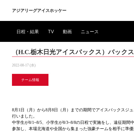
アジアリーグアイスホッケー
日程・結果
TV
動画
ニュース
（H.C.栃木日光アイスバックス）バック
2022-08-17 (水)
チーム情報
8月1日（月）から8月8日（月）までの期間でアイスバックスジ
行いました。
中学生が8/1~8/5、小学生が8/3~8/8の日程で実施をし、遠征
参加し、本場北海道や全国から集まった強豪チームを相手に準優