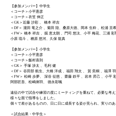
【参加メンバー】中学生
＜コーチ＞小平憲彦
＜コーチ＞衣笠 伸正
＜GK＞近藤 沙彩 、 橋本 祥吉
＜DF＞ 瀧田 竜之介 、菊田 陸、桑原大徳、岡本 生粋 、松浦 亘希
＜FW＞ 橋本 祥吉 、掘 恵太朗 、門司 悠汰、小平 梅花、三浦 彩
小原 琉斗 、栖原 悠河、久保 龍真
【参加メンバー】小学生
＜コーチ＞小平憲彦
＜コーチ＞飯村喜則
＜GK＞ 手塚 渉太 、毛利 健
＜DF＞ 谷田部 航生、大橋 洋成 、福田 翔太 、 賀 奕桐 、福澤 羽
＜FW＞ 松崎 歩夢、 深谷 征慈 、齋藤 鉄平 、岩本 昇己 、小平 
阿部匠吾、松嶋俐羽、 德永彩颯
遠征の中で試合や練習の度にミーティングを重ねて、必要な考え
様々な面で指導をしました。
個々で差があるものの、日に日に成長する姿が見られ、実りのあ
＜試合結果・中学生＞