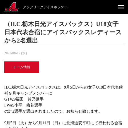
アジアリーグアイスホッケー
（H.C.栃木日光アイスバックス）U18女子
日本代表合宿にアイスバックスレディース
から2名選出
2022-08-17 (水)
チーム情報
H.C.栃木日光アイスバックスは、9月5日からの女子U18日本代表候
補９月キャンプメンバーに
GT#29福田 鈴乃選手
FW#9小平 梅花選手
の計2選手が選出されましたので、お知らせ致します。
9月5日（火）から9月11日（日）に北海道安平町にて行われる合宿