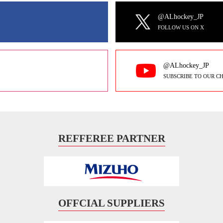
@ALhockey_JP
FOLLOW US ON X
@ALhockey_JP
SUBSCRIBE TO OUR C
REFFEREE PARTNER
OFFCIAL SUPPLIERS