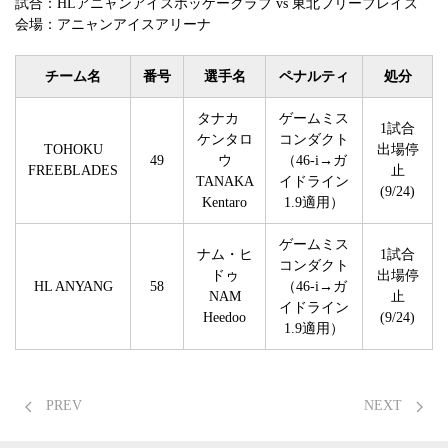
試合：HLアニャンアイスホッケークラブ vs 東北フリーブレイズ
会場：アニャンアイスアリーナ
チーム名
番号
選手名
ペナルティ
処分
タナカ
ゲームミス
1試合
ケンタロ
コンダクト
TOHOKU
出場停
49
ウ
（46-i→ガ
FREEBLADES
止
TANAKA
イドライン
(9/24)
Kentaro
1.9適用）
ゲームミス
ナム・ヒ
1試合
コンダクト
ドゥ
出場停
HL ANYANG
58
（46-i→ガ
NAM
止
イドライン
Heedoo
(9/24)
1.9適用）
PREV
NEXT