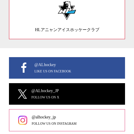
HLアニャンアイスホッケークラブ
@ALhockey
LIKE US ON FACEBOOK
@ALhockey_JP
FOLLOW US ON X
@alhockey_jp
FOLLOW US ON INSTAGRAM