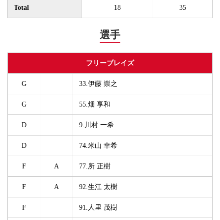
Total
18
35
選手
フリーブレイズ
G
33.伊藤 崇之
G
55.畑 享和
D
9.川村 一希
D
74.米山 幸希
F
A
77.所 正樹
F
A
92.生江 太樹
F
91.人里 茂樹