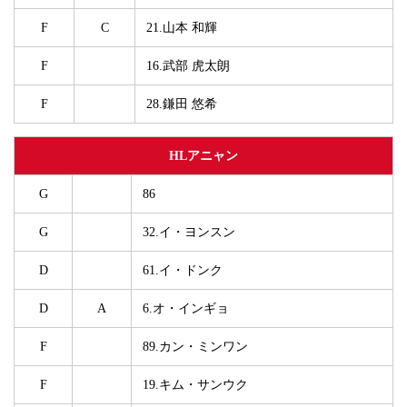
F
C
21.山本 和輝
F
16.武部 虎太朗
F
28.鎌田 悠希
HLアニャン
G
86
G
32.イ・ヨンスン
D
61.イ・ドンク
D
A
6.オ・インギョ
F
89.カン・ミンワン
F
19.キム・サンウク