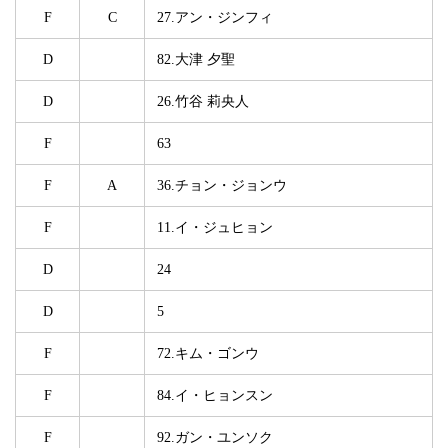
F
C
27.アン・ジンフィ
D
82.大津 夕聖
D
26.竹谷 莉央人
F
63
F
A
36.チョン・ジョンウ
F
11.イ・ジュヒョン
D
24
D
5
F
72.キム・ゴンウ
F
84.イ・ヒョンスン
F
92.ガン・ユンソク