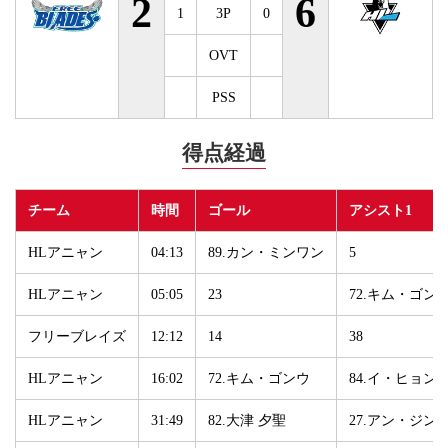
2
6
1
3P
0
OVT
PSS
得点経過
チーム
時間
ゴール
アシスト1
HLアニャン
04:13
89.カン・ミンワン
5
HLアニャン
05:05
23
72.キム・ゴン
フリーブレイズ
12:12
14
38
HLアニャン
16:02
72.キム・ゴンウ
84.イ・ヒョン
HLアニャン
31:49
82.大津 夕聖
27.アン・ジン