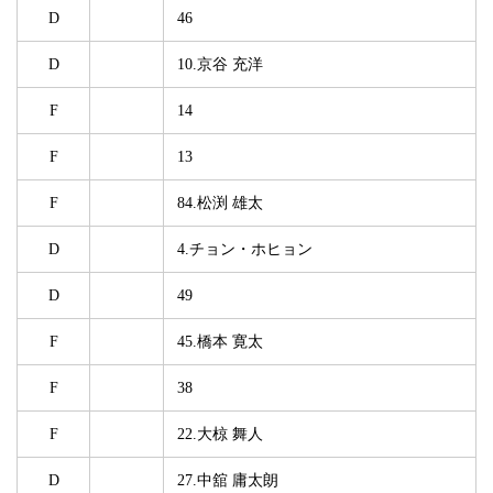
D
46
D
10.京谷 充洋
F
14
F
13
F
84.松渕 雄太
D
4.チョン・ホヒョン
D
49
F
45.橋本 寛太
F
38
F
22.大椋 舞人
D
27.中舘 庸太朗