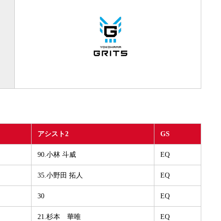
アシスト2
GS
90.小林 斗威
EQ
35.小野田 拓人
EQ
30
EQ
21.杉本 華唯
EQ