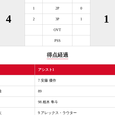
1
2P
0
4
1
2
3P
1
OVT
PSS
得点経過
アシスト1
7.安藤 優作
雅
89
98.相木 隼斗
太
9.アレックス・ラウター