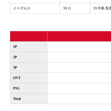
イーグルス
59:11
19.中島 彰
1P
2P
3P
OVT
PSS
Total