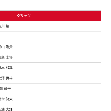
グリッツ
古川 駿
.畑山 隆貴
.蓑島 圭悟
.岩本 和真
.大澤 勇斗
久慈 修平
.松金 健太
.三浦 大輝