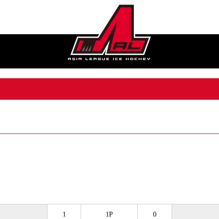
1
1P
0