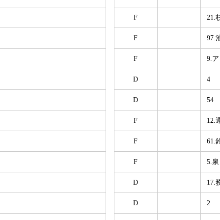
F
21
F
97
F
9.
D
4
D
54
F
12
F
61
F
5.
D
17
D
2