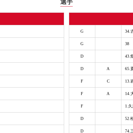
選手
G
34.
G
38
D
43
D
A
65
F
C
13
F
A
14
F
1.
D
52
D
74