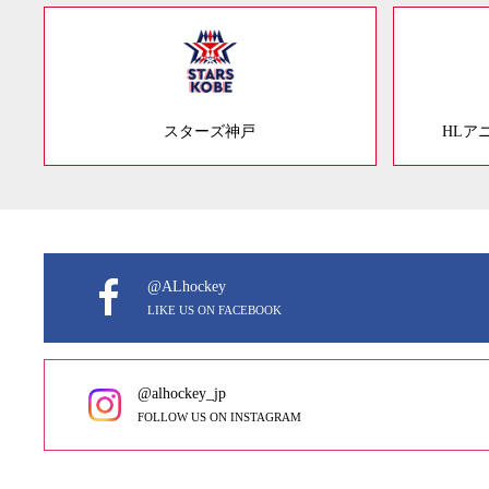
スターズ神戸
HLア
@ALhockey
LIKE US ON FACEBOOK
@alhockey_jp
FOLLOW US ON INSTAGRAM