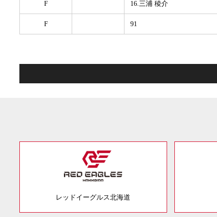
F
16.三浦 稜介
F
91
レッドイーグルス北海道