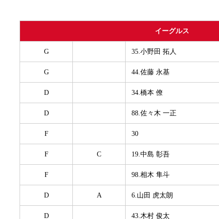
イーグルス
G
35.小野田 拓人
G
44.佐藤 永基
D
34.橋本 僚
D
88.佐々木 一正
F
30
F
C
19.中島 彰吾
F
98.相木 隼斗
D
A
6.山田 虎太朗
D
43.木村 俊太