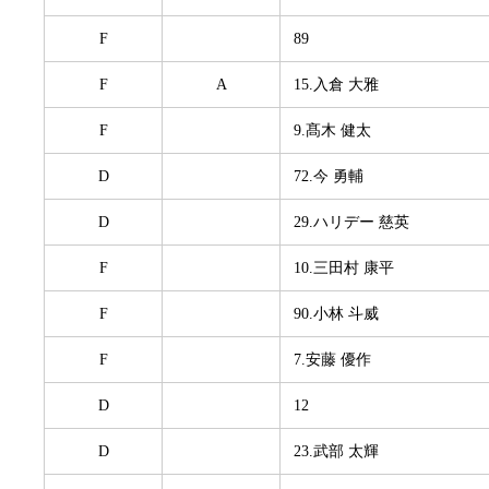
F
89
F
A
15.入倉 大雅
F
9.髙木 健太
D
72.今 勇輔
D
29.ハリデー 慈英
F
10.三田村 康平
F
90.小林 斗威
F
7.安藤 優作
D
12
D
23.武部 太輝