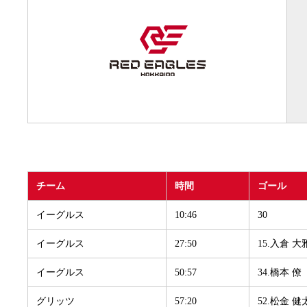
チーム
時間
ゴール
イーグルス
10:46
30
イーグルス
27:50
15.入倉 大
イーグルス
50:57
34.橋本 僚
グリッツ
57:20
52.松金 健