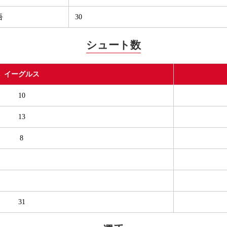
吾
30
シュート数
イーグルス
10
13
8
31