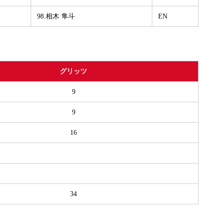
98.相木 隼斗
EN
グリッツ
9
9
16
34