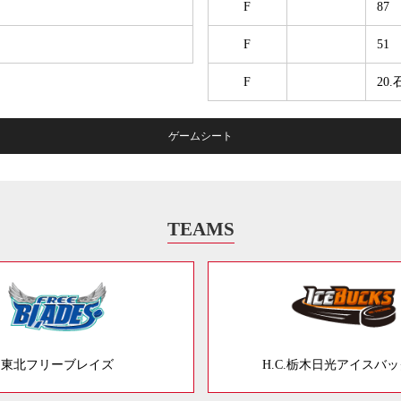
F
87
F
51
F
20
ゲームシート
TEAMS
東北フリーブレイズ
H.C.栃木日光アイスバ