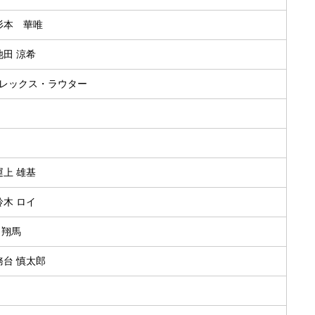
.杉本 華唯
.池田 涼希
アレックス・ラウター
.運上 雄基
.鈴木 ロイ
泉 翔馬
.務台 慎太郎