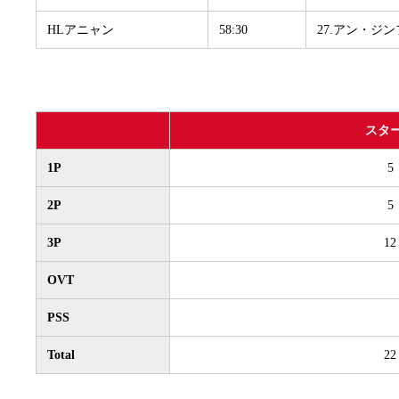
HLアニャン
58:30
27.アン・ジ
スタ
1P
5
2P
5
3P
12
OVT
PSS
Total
22