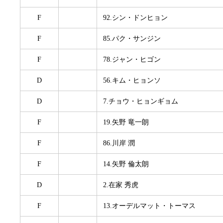
F
92.シン・ドンヒョン
F
85.パク・サンジン
F
78.ジャン・ヒゴン
D
56.キム・ヒョンソ
D
7.チョウ・ヒョンギョム
F
19.矢野 竜一朗
F
86.川岸 潤
F
14.矢野 倫太朗
D
2.在家 秀虎
F
13.オーデルマット・トーマス