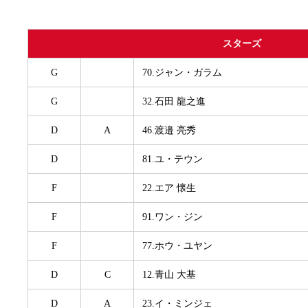
スターズ
G
70.ジャン・ガラム
G
32.石田 龍之進
D
A
46.渡邉 亮秀
D
81.ユ・テウン
F
22.エア 懐生
F
91.ワン・ジン
F
77.ホウ・ユヤン
D
C
12.青山 大基
D
A
23.イ・ミンジェ