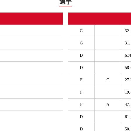
選手
G
3
G
3
D
6
D
5
F
C
2
F
1
F
A
47
D
6
D
5