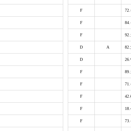
F
7
F
8
F
9
D
A
82
D
26
F
8
F
7
F
42
F
1
F
7