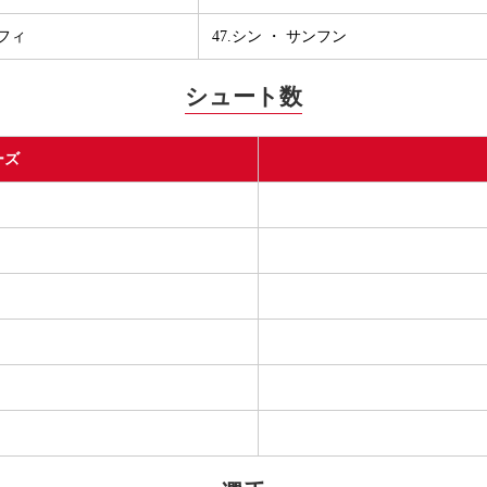
ンフィ
47.シン ・ サンフン
シュート数
ーズ