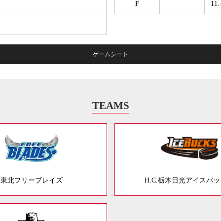
F
1
ゲームシート
TEAMS
東北フリーブレイズ
H.C.栃木日光アイスバ