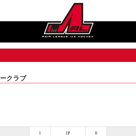
ケークラブ
1
1P
0