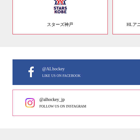
スターズ神戸
HLア
@ALhockey
LIKE US ON FACEBOOK
@alhockey_jp
FOLLOW US ON INSTAGRAM