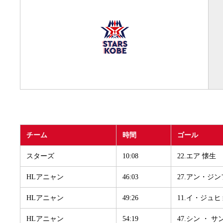
チーム
時間
ゴール
スターズ
10:08
22.エア 懐生
HLアニャン
46:03
27.アン・ジ
HLアニャン
49:26
11.イ・ジュ
HLアニャン
54:19
47.シン ・ 