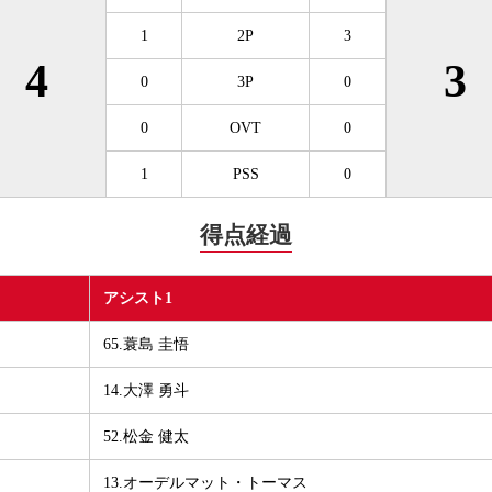
1
2P
3
4
3
0
3P
0
0
OVT
0
1
PSS
0
得点経過
アシスト1
65.蓑島 圭悟
14.大澤 勇斗
52.松金 健太
13.オーデルマット・トーマス