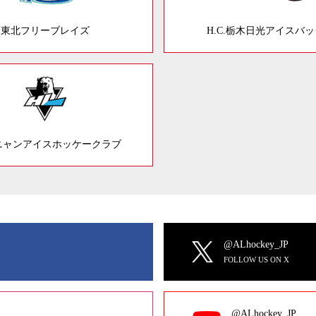
東北フリーブレイズ
H.C.栃木日光アイスバ
ニャンアイスホッケークラブ
@ALhockey_JP
FOLLOW US ON X
@ALhockey_JP