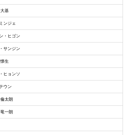
 大基
・ミンジェ
ャン・ヒゴン
ク・サンジン
 懐生
ム・ヒョンソ
・テウン
野 倫太朗
野 竜一朗