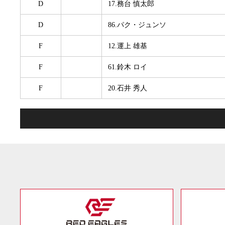
D
17.務台 慎太郎
D
86.パク・ジュンソ
F
12.運上 雄基
F
61.鈴木 ロイ
F
20.石井 秀人