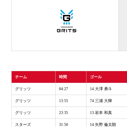
チーム
時間
ゴール
グリッツ
04:27
14.大澤 勇斗
グリッツ
13:55
74.三浦 大輝
グリッツ
23:35
13.岩本 和真
スターズ
31:50
14.矢野 倫太朗