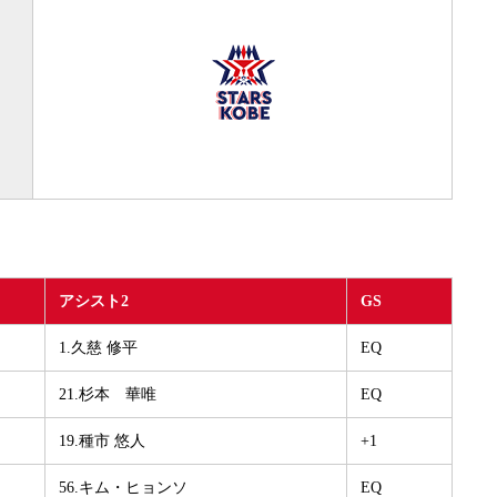
アシスト2
GS
1.久慈 修平
EQ
21.杉本 華唯
EQ
19.種市 悠人
+1
56.キム・ヒョンソ
EQ