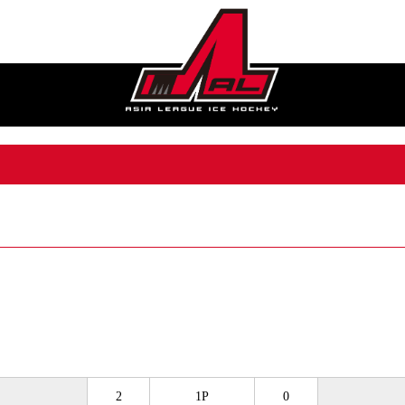
2
1P
0