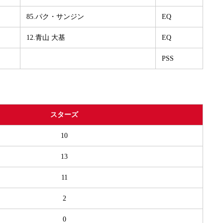
85.パク・サンジン
EQ
12.青山 大基
EQ
PSS
スターズ
10
13
11
2
0