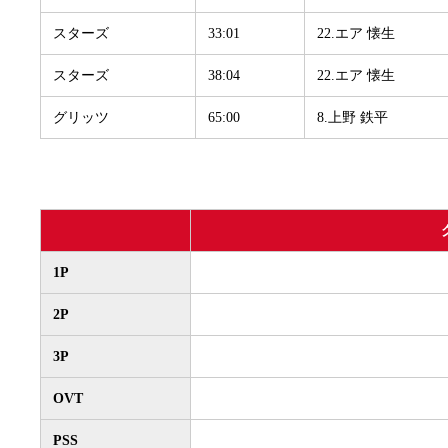
スターズ
33:01
22.エア 懐生
スターズ
38:04
22.エア 懐生
グリッツ
65:00
8.上野 鉄平
1P
2P
3P
OVT
PSS