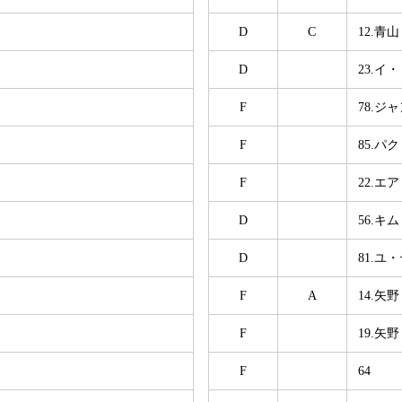
D
C
12.青山
D
23.イ
F
78.ジ
F
85.パ
F
22.エア
D
56.キ
D
81.ユ
F
A
14.矢
F
19.矢
F
64