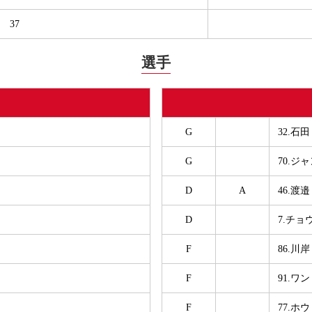
37
選手
G
32.石
G
70.ジ
D
A
46.渡邉
D
7.チ
F
86.川岸
F
91.ワ
F
77.ホ