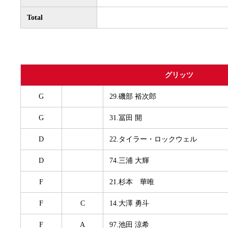
Total
グリッツ
G
29.磯部 裕次郎
G
31.冨田 開
D
22.タイラー・ロックウェル
D
74.三浦 大輝
F
21.杉本 華唯
F
C
14.大澤 勇斗
F
A
97.池田 涼希