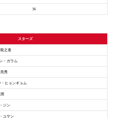
36
スターズ
田 龍之進
ャン・ガラム
 亮秀
ョウ・ヒョンギョム
 潤
ン・ジン
ウ・ユヤン