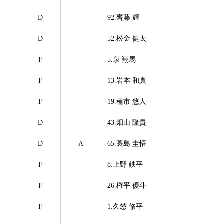
D
92.齊藤 輝
D
52.松金 健太
F
5.泉 翔馬
F
13.岩本 和真
F
19.種市 悠人
D
43.畑山 隆貴
D
A
65.蓑島 圭悟
F
8.上野 鉄平
F
26.権平 優斗
F
1.久慈 修平