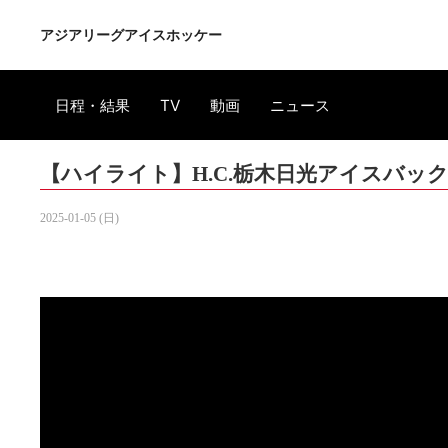
アジアリーグアイスホッケー
日程・結果
TV
動画
ニュース
【ハイライト】H.C.栃木日光アイスバックス
2025-01-05 (日)