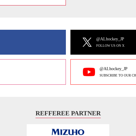
@ALhockey_JP
FOLLOW US ON X
@ALhockey_JP
SUBSCRIBE TO OUR C
REFFEREE PARTNER