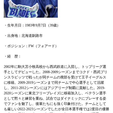
・生年月日：1983年9月7日（39歳）
・出身地：北海道釧路市
・ポジション：FW（フォアード）
・経 歴：
2002年に駒大苫小牧高校から西武鉄道に入団し、トップリーグ選
手としてデビューした。2008-2009シーズンまでコクド・西武プリ
ンスラビッツで戦ったが同チームの廃部を受けて王子イーグルス
に移籍。2009-2019シーズンまで同チームで中心選手として活躍
し、2011-2012シーズンにはアジアリーグ制覇に貢献した。2019-
2020シーズンに東北フリーブレイズに移籍加入し、ベテラン選手
として黙々と練習を重ね、試合ではダイナミックにプレーする姿
でファンを魅了し、後輩たちにも強く印象付けた。チームとして
も厳しい2022-2023シーズンでしたが全日本選手権では2度目の優勝