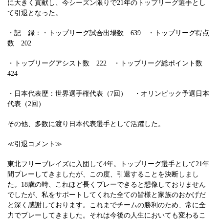
に大きく貢献し、今シーズン限りで21年のトップリーグ選手とし
て引退となった。
・記 録：・トップリーグ試合出場数 639 ・トップリーグ得点
数 202
・トップリーグアシスト数 222 ・トップリーグ総ポイント数
424
・日本代表歴：世界選手権代表（7回） ・オリンピック予選日本
代表（2回）
その他、多数に渡り日本代表選手として活躍した。
≪引退コメント≫
東北フリーブレイズに入団して4年。トップリーグ選手として21年
間プレーしてきましたが、この度、引退することを決断しまし
た。18歳の時、これほど長くプレーできると想像しておりません
でしたが、私をサポートしてくれた全ての皆様と家族のおかげだ
と深く感謝しております。これまでチームの勝利のため、常に全
力でプレーしてきました。それは今後の人生においても変わるこ