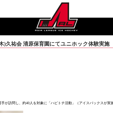
日(木)久祐会 清原保育園にてユニホック体験実施
大輔選手が訪問し、約40人を対象に「ハピトチ活動」（アイスバックスが