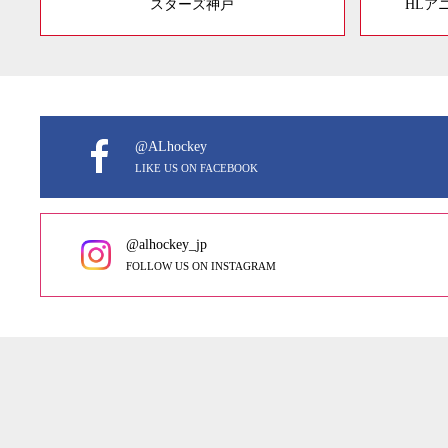
スターズ神戸
HLア
@ALhockey
LIKE US ON FACEBOOK
@alhockey_jp
FOLLOW US ON INSTAGRAM