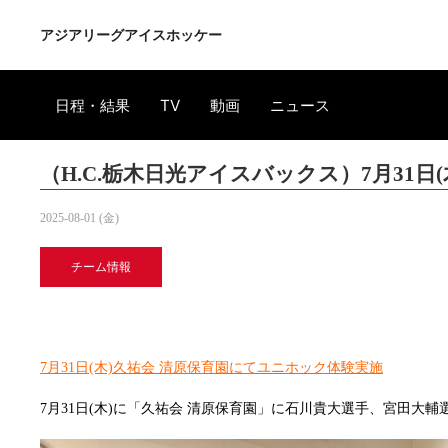
アジアリーグアイスホッケー
日程・結果
TV
動画
ニュース
（H.C.栃木日光アイスバックス）7月31
2025-08-01 (金)
チーム情報
7月31日(木)久祐会 清原保育園にてユニホック体験実施
7月31日(木)に「久祐会 清原保育園」に石川貴大選手、宮田