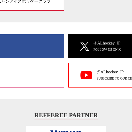
ニャンアイスホッケークラブ
@ALhockey_JP
FOLLOW US ON X
@ALhockey_JP
SUBSCRIBE TO OUR C
REFFEREE PARTNER