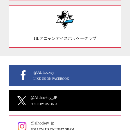
HLアニャンアイスホッケークラブ
@ALhockey
LIKE US ON FACEBOOK
@ALhockey_JP
FOLLOW US ON X
@alhockey_jp
FOLLOW US ON INSTAGRAM