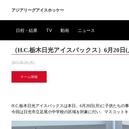
アジアリーグアイスホッケー
日程・結果
TV
動画
ニュース
（H.C.栃木日光アイスバックス）6月20
2022-06-20 (月)
チーム情報
H.C.栃木日光アイスバックスは本日、6月20日(月)に子供た
今回は日光市立足尾小中学校の区域を対象に行い、マスコットキ