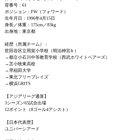
背番号：61
ポジション：FW（フォワード）
生年月日：1996年4月15日
身長／体重：175cm／83kg
出身地：東京都
経歴（所属チーム）：
世田谷区立用賀小学校（明治神宮Jr.）
→都立小石川中等教育学校（西武ホワイトベアーズ）
→苫小牧東高校
→早稲田大学
→東北フリーブレイズ
→横浜GRITS
【アジアリーグ通算】
3シーズン65試合出場
12ポイント（8ゴール4アシスト）
【日本代表歴】
ユニバーシアード