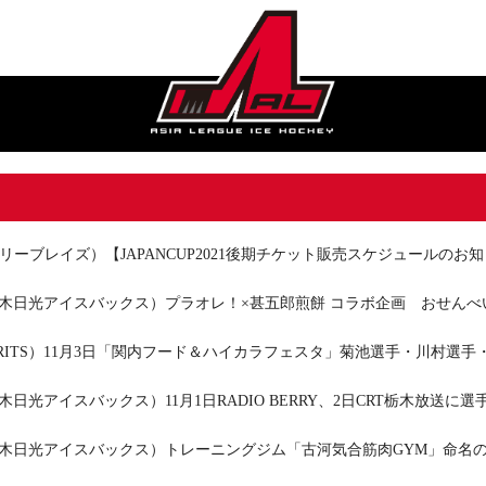
リーブレイズ）【JAPANCUP2021後期チケット販売スケジュールのお
.栃木日光アイスバックス）プラオレ！×甚五郎煎餅 コラボ企画 おせん
RITS）11月3日「関内フード＆ハイカラフェスタ」菊池選手・川村選
栃木日光アイスバックス）11月1日RADIO BERRY、2日CRT栃木放送に
.栃木日光アイスバックス）トレーニングジム「古河気合筋肉GYM」命名