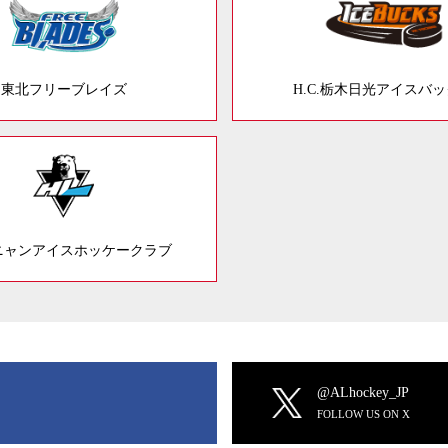
東北フリーブレイズ
H.C.栃木日光アイスバ
ニャンアイスホッケークラブ
@ALhockey_JP
FOLLOW US ON X