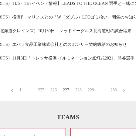
ITS）11/6・11/7イベント情報】LEADS TO THE OCEAN 選手と
RITS）横浜F・マリノスとの「W（ダブル）LTOゴミ拾い」開催のお知
北海道クレインズ）10月30日：レッドイーグルス北海道戦の試合結果
RITS）エバラ食品工業株式会社とのスポンサー契約締結のお知らせ
RITS）11月3日「トレッサ横浜 イルミネーション点灯式2021」熊谷
1
…
225
226
227
228
229
…
283
TEAMS