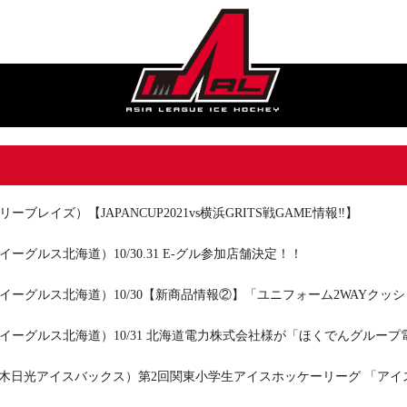
ーブレイズ）【JAPANCUP2021vs横浜GRITS戦GAME情報‼】
イーグルス北海道）10/30.31 E-グル参加店舗決定！！
イーグルス北海道）10/30【新商品情報②】「ユニフォーム2WAYクッ
イーグルス北海道）10/31 北海道電力株式会社様が「ほくでんグルー
.栃木日光アイスバックス）第2回関東小学生アイスホッケーリーグ 「ア