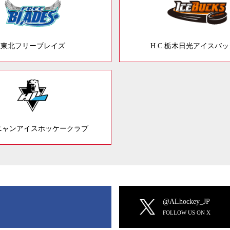
東北フリーブレイズ
H.C.栃木日光アイスバ
ニャンアイスホッケークラブ
@ALhockey_JP
FOLLOW US ON X