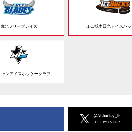
東北フリーブレイズ
H.C.栃木日光アイスバ
ニャンアイスホッケークラブ
@ALhockey_JP
FOLLOW US ON X