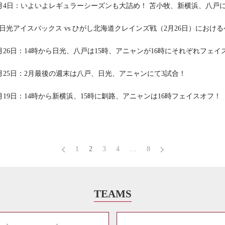
年3月4日：いよいよレギュラーシーズンも大詰め！ 苫小牧、新横浜、八戸
栃木日光アイスバックス vs ひがし北海道クレインズ戦（2月26日）にお
年2月26日：14時から日光、八戸は15時、アニャンが16時にそれぞれフェ
年2月25日：2月最後の週末は八戸、日光、アニャンにて3試合！
年2月19日：14時から新横浜、15時に釧路、アニャンは16時フェイスオフ！
1
2
3
4
…
8
TEAMS