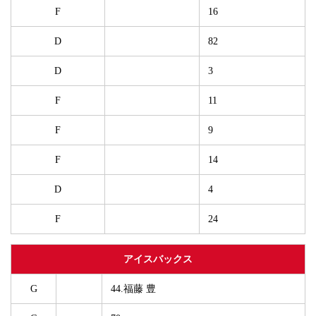
F
16
D
82
D
3
F
11
F
9
F
14
D
4
F
24
アイスバックス
G
44.福藤 豊