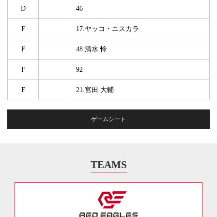
D
46
F
17.ヤッコ・ニスカラ
F
48.清水 怜
F
92
F
21.宮田 大輔
ゲームシート
TEAMS