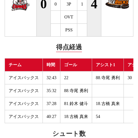
0
4
0
3P
1
OVT
PSS
得点経過
チーム
時間
ゴール
アシスト1
アシ
アイスバックス
32:43
22
88.寺尾 勇利
30
アイスバックス
35:32
88.寺尾 勇利
アイスバックス
37:28
81.鈴木 健斗
18.古橋 真来
アイスバックス
40:27
18.古橋 真来
54
シュート数