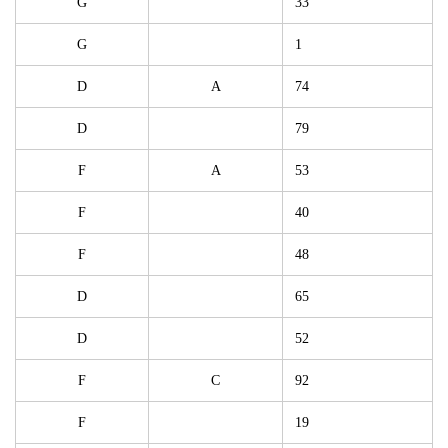
G
33
G
1
D
A
74
D
79
F
A
53
F
40
F
48
D
65
D
52
F
C
92
F
19