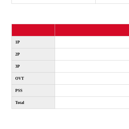
1P
2P
3P
OVT
PSS
Total