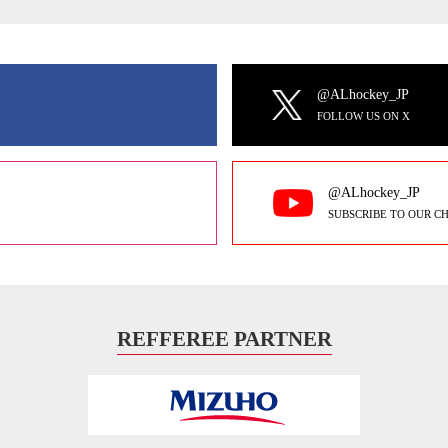
@ALhockey_JP
FOLLOW US ON X
@ALhockey_JP
SUBSCRIBE TO OUR C
REFFEREE PARTNER