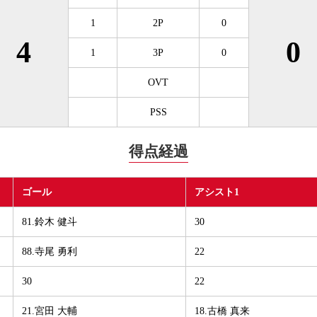
1
2P
0
4
0
1
3P
0
OVT
PSS
得点経過
ゴール
アシスト1
81.鈴木 健斗
30
88.寺尾 勇利
22
30
22
21.宮田 大輔
18.古橋 真来