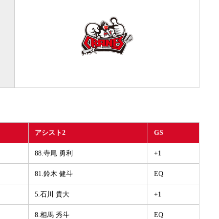
アシスト2
GS
88.寺尾 勇利
+1
81.鈴木 健斗
EQ
5.石川 貴大
+1
8.相馬 秀斗
EQ