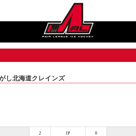
: ひがし北海道クレインズ
2
1P
0