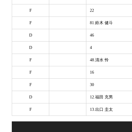
F
22
F
81.鈴木 健斗
D
46
D
4
F
48.清水 怜
F
16
F
30
D
12.福田 充男
F
13.出口 圭太