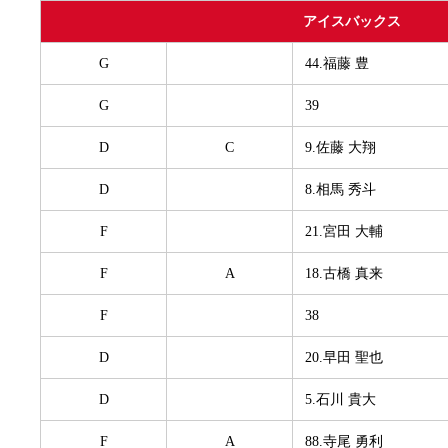
アイスバックス
G
44.福藤 豊
G
39
D
C
9.佐藤 大翔
D
8.相馬 秀斗
F
21.宮田 大輔
F
A
18.古橋 真来
F
38
D
20.早田 聖也
D
5.石川 貴大
F
A
88.寺尾 勇利