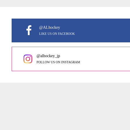
@ALhockey
LIKE US ON FACEBOOK
@alhockey_jp
FOLLOW US ON INSTAGRAM