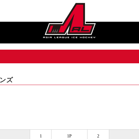
インズ
1
1P
2