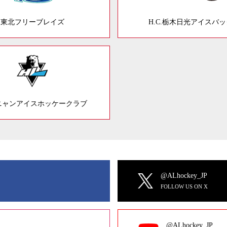
東北フリーブレイズ
H.C.栃木日光アイスバ
ニャンアイスホッケークラブ
@ALhockey_JP
FOLLOW US ON X
@ALhockey_JP