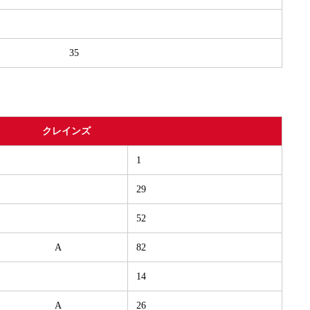
35
クレインズ
1
29
52
A
82
14
A
26