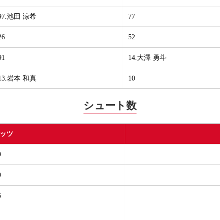
97.池田 涼希
77
26
52
91
14.大澤 勇斗
13.岩本 和真
10
シュート数
ッツ
9
9
6