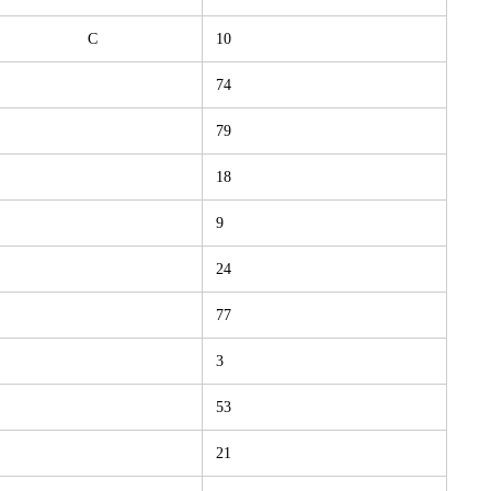
C
10
74
79
18
9
24
77
3
53
21