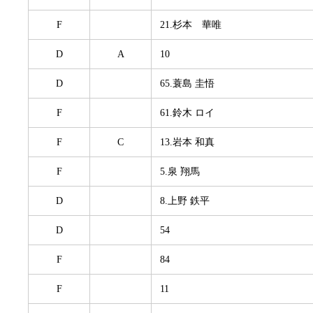
F
21.杉本 華唯
D
A
10
D
65.蓑島 圭悟
F
61.鈴木 ロイ
F
C
13.岩本 和真
F
5.泉 翔馬
D
8.上野 鉄平
D
54
F
84
F
11