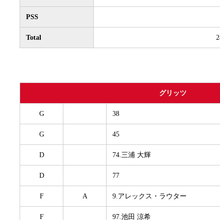
PSS
Total
2
グリッツ
G
38
G
45
D
74.三浦 大輝
D
77
F
A
9.アレックス・ラウター
F
97.池田 涼希