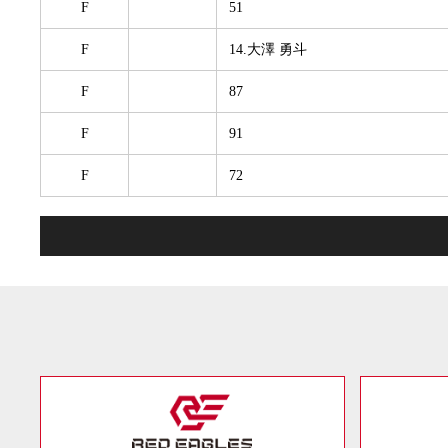
F
51
F
14.大澤 勇斗
F
87
F
91
F
72