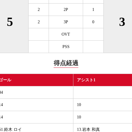
2
2P
1
5
3
2
3P
0
OVT
PSS
得点経過
ゴール
アシスト1
84
14
10
14
10
61.鈴木 ロイ
13.岩本 和真