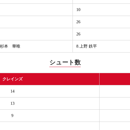
10
26
26
1.杉本 華唯
8.上野 鉄平
シュート数
クレインズ
14
13
9