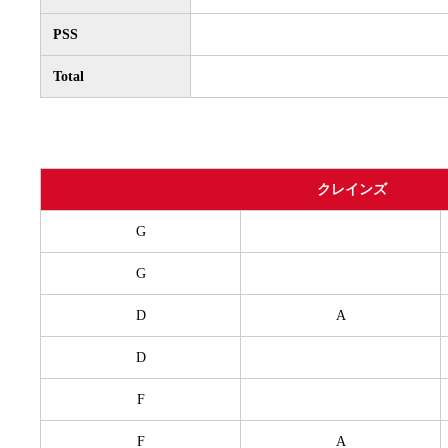
PSS
Total
クレインズ
G
G
D
A
D
F
F
A