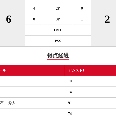
4
2P
0
6
2
0
3P
1
OVT
PSS
得点経過
ール
アシスト1
10
14
0.石井 秀人
91
74