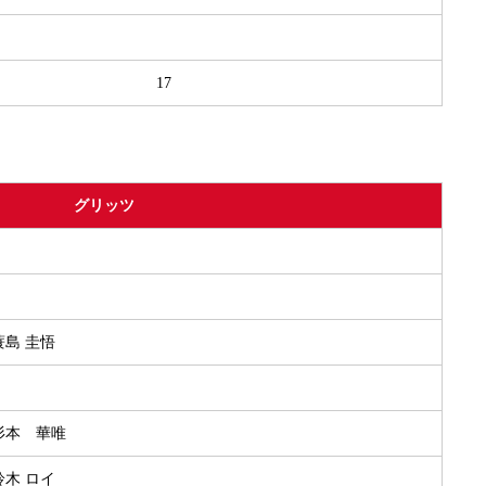
17
グリッツ
.蓑島 圭悟
.杉本 華唯
.鈴木 ロイ