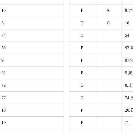
10
F
A
9.
3
D
C
10
74
D
54
53
F
92.
9
F
97
92
F
5.
79
D
8.
77
D
74
18
F
20
19
F
11