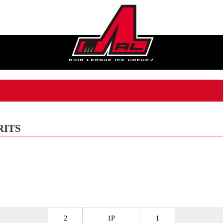
ITS
2
1P
1