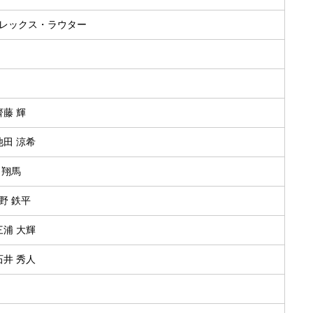
アレックス・ラウター
齊藤 輝
.池田 涼希
泉 翔馬
上野 鉄平
.三浦 大輝
.石井 秀人