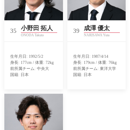
小野田 拓人
成澤 優太
35
39
ONODA Takuto
NARISAWA Yuta
生年月日: 1992/5/2
生年月日: 1987/4/14
身長: 177cm / 体重: 72kg
身長: 179cm / 体重: 76kg
前所属チーム: 中央大
前所属チーム: 東洋大学
国籍: 日本
国籍: 日本