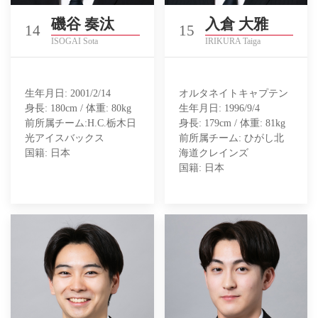
磯谷 奏汰
入倉 大雅
14
15
ISOGAI Sota
IRIKURA Taiga
生年月日: 2001/2/14
オルタネイトキャプテン
身長: 180cm / 体重: 80kg
生年月日: 1996/9/4
前所属チーム:H.C.栃木日
身長: 179cm / 体重: 81kg
光アイスバックス
前所属チーム: ひがし北
国籍: 日本
海道クレインズ
国籍: 日本