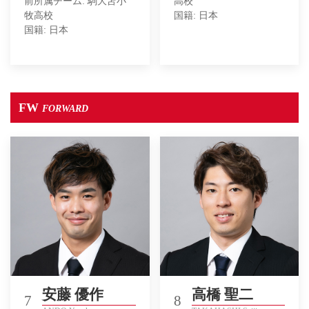
前所属チーム: 駒大苫小
高校
牧高校
国籍: 日本
国籍: 日本
FW
FORWARD
安藤 優作
高橋 聖二
7
8