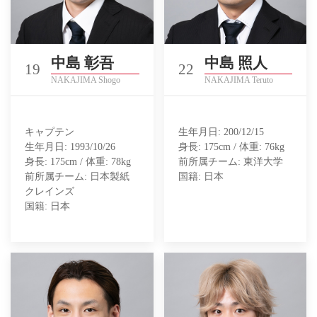
中島 彰吾
中島 照人
19
22
NAKAJIMA Shogo
NAKAJIMA Teruto
キャプテン
生年月日: 200/12/15
生年月日: 1993/10/26
身長: 175cm / 体重: 76kg
身長: 175cm / 体重: 78kg
前所属チーム: 東洋大学
前所属チーム: 日本製紙
国籍: 日本
クレインズ
国籍: 日本