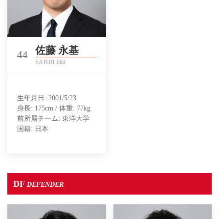
佐藤 永基
44
SATOH Eiki
生年月日: 2001/5/23
身長: 175cm / 体重: 77kg
前所属チーム: 東洋大学
国籍: 日本
DF
DEFENDER