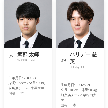
武部 太輝
ハリデー 慈
23
29
TAKEBE Taiki
英
Halliday Jiei
生年月日: 2000/6/3
身長: 188cm / 体重: 95kg
生年月日: 1996/8/29
前所属チーム: 東洋大学
身長: 183cm / 体重: 83kg
国籍: 日本
前所属チーム: 早稲田大
学
国籍: 日本