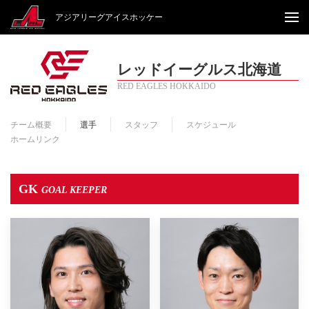
アジアリーグアイスホッケー
レッドイーグルス北海道
RED EAGLES HOKKAIDO
チーム概要
選手
スタッフ
スケジュール
ホームリンク
GK
GOAL KEEPER