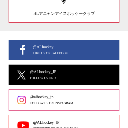
HLアニャンアイスホッケークラブ
@ALhockey
LIKE US ON FACEBOOK
@ALhockey_JP
FOLLOW US ON X
@alhockey_jp
FOLLOW US ON INSTAGRAM
@ALhockey_JP