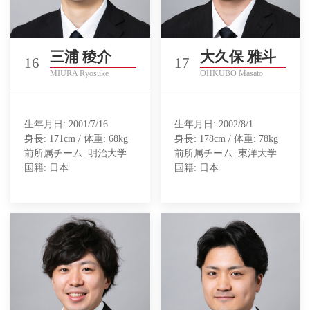
三浦 稜介
大久保 雅斗
16
17
MIURA Ryosuke
OHKUBO Masato
生年月日: 2001/7/16
生年月日: 2002/8/1
身長: 171cm / 体重: 68kg
身長: 178cm / 体重: 78kg
前所属チーム: 明治大学
前所属チーム: 東洋大学
国籍: 日本
国籍: 日本