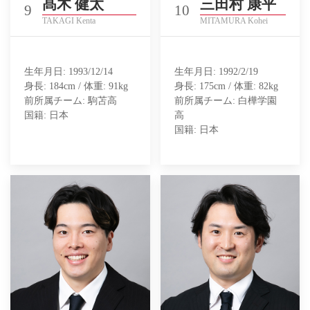
髙木 健太
三田村 康平
9
10
TAKAGI Kenta
MITAMURA Kohei
生年月日: 1993/12/14
生年月日: 1992/2/19
身長: 184cm / 体重: 91kg
身長: 175cm / 体重: 82kg
前所属チーム: 駒苫高
前所属チーム: 白樺学園
国籍: 日本
高
国籍: 日本