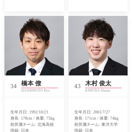
橋本 僚
木村 俊太
34
43
HASHIMOTO Ryo
KIMURA Shunta
生年月日: 1992/10/23
生年月日: 2001/7/27
身長: 178cm / 体重: 75kg
身長: 171cm / 体重: 74kg
前所属チーム: 北海高校
前所属チーム: 東洋大学
国籍: 日本
国籍: 日本