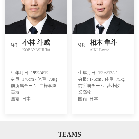
小林 斗威
相木 隼斗
90
98
KOBAYASHI Toi
AIKI Hayato
生年月日: 1999/4/19
生年月日: 1998/12/21
身長: 176cm / 体重: 73kg
身長: 175cm / 体重: 79kg
前所属チーム: 白樺学園
前所属チーム: 苫小牧工
高校
業高校
国籍: 日本
国籍: 日本
TEAMS