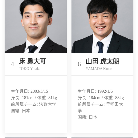
床 勇大可
山田 虎太朗
4
6
TOKO Yutaka
YAMADA Kotaro
生年月日: 2003/3/15
生年月日: 1992/1/6
身長: 181cm / 体重: 81kg
身長: 184cm / 体重: 88kg
前所属チーム: 法政大学
前所属チーム: 早稲田大
国籍: 日本
学
国籍: 日本