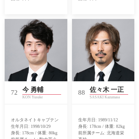
今 勇輔
佐々木 一正
72
88
KON Yusuke
SASAKI Kazumasa
オルタネイトキャプテン
生年月日: 1989/11/12
生年月日: 1998/10/29
身長: 178cm / 体重: 82kg
身長: 178cm / 体重: 80kg
前所属チーム: 北海道栄