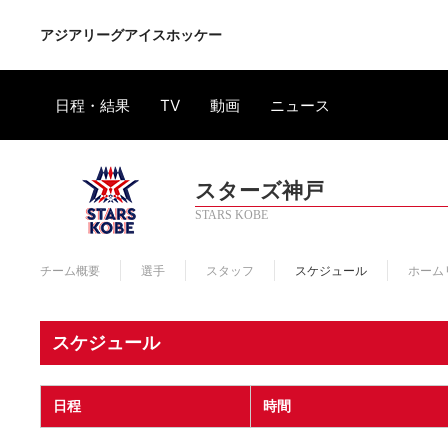
アジアリーグアイスホッケー
日程・結果
TV
動画
ニュース
スターズ神戸
STARS KOBE
チーム概要
選手
スタッフ
スケジュール
ホーム
スケジュール
日程
時間