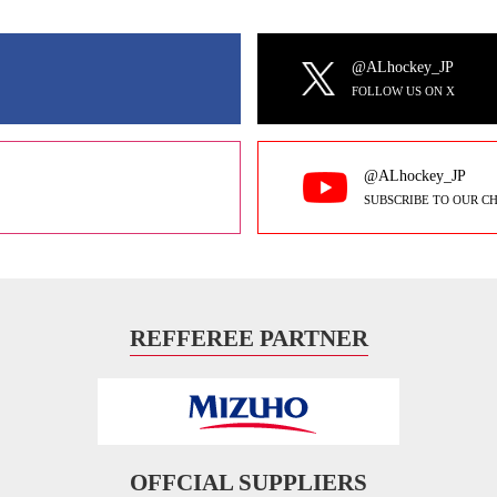
@ALhockey_JP
FOLLOW US ON X
@ALhockey_JP
SUBSCRIBE TO OUR C
REFFEREE PARTNER
OFFCIAL SUPPLIERS