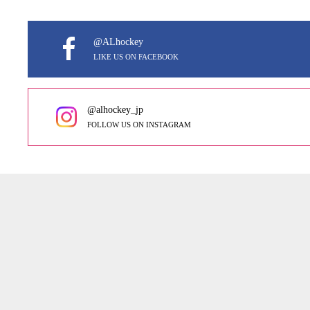
@ALhockey
LIKE US ON FACEBOOK
@alhockey_jp
FOLLOW US ON INSTAGRAM