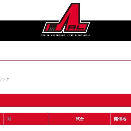
リンク
回
試合
開催地