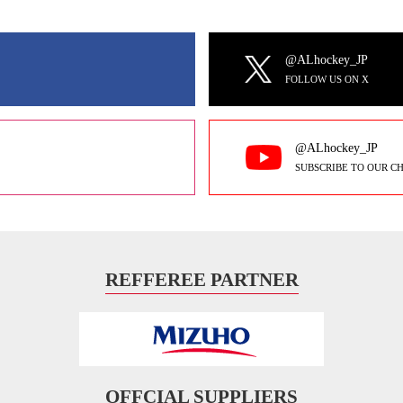
@ALhockey_JP
FOLLOW US ON X
@ALhockey_JP
SUBSCRIBE TO OUR C
REFFEREE PARTNER
OFFCIAL SUPPLIERS