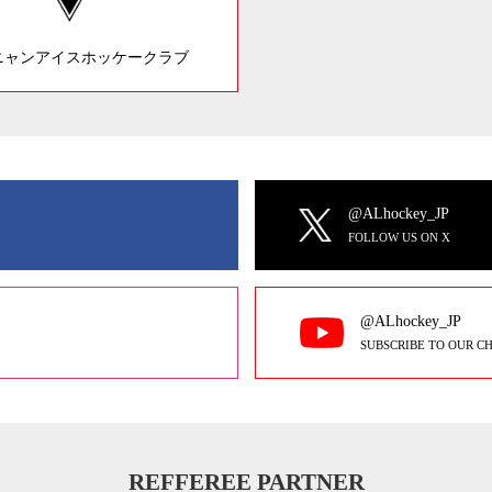
ニャンアイスホッケークラブ
@ALhockey_JP
FOLLOW US ON X
@ALhockey_JP
SUBSCRIBE TO OUR C
REFFEREE PARTNER