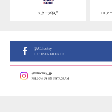
スターズ神戸
HLア
@ALhockey
LIKE US ON FACEBOOK
@alhockey_jp
FOLLOW US ON INSTAGRAM